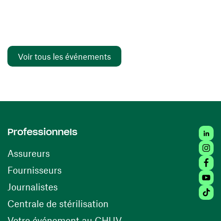
Voir tous les événements
Linked
Professionnels
Insta
Assureurs
Faceb
(ouvre une nouvelle fenêtre)
Fournisseurs
Youtu
Journalistes
Tiktok
(ouvre une nouvelle fenêtr
Centrale de stérilisation
(ouvre une nouvelle fen
Votre événement au CHUV