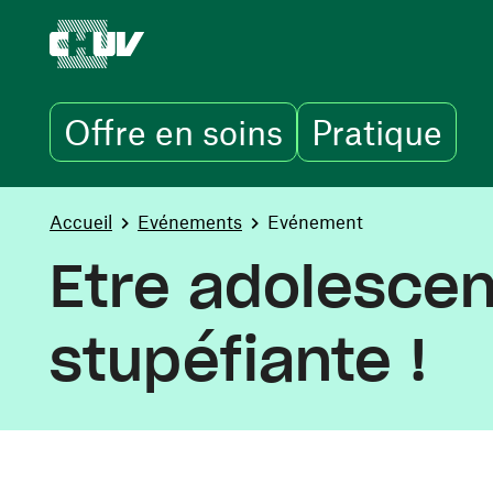
Offre en soins
Pratique
Aller au contenu principal
You are here:
Accueil
Evénements
Evénement
Etre adolescen
stupéfiante !