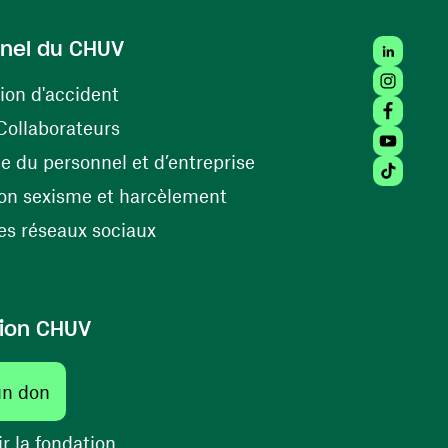
LinkedIn
nel du CHUV
Instagra
(ouvre une nouvelle fenêtre)
ion d'accident
Facebook
(ouvre une nouvelle fenêtre)
Collaborateurs
Youtube 
(ouvre une nouvelle fe
 du personnel et d’entreprise
Tiktok (
(ouvre une nouvelle fenêtr
on sexisme et harcèlement
(ouvre une nouvelle fenêtre)
s réseaux sociaux
ion CHUV
(ouvre une nouvelle fenêtre)
un don
(ouvre une nouvelle fenêtre)
r la fondation