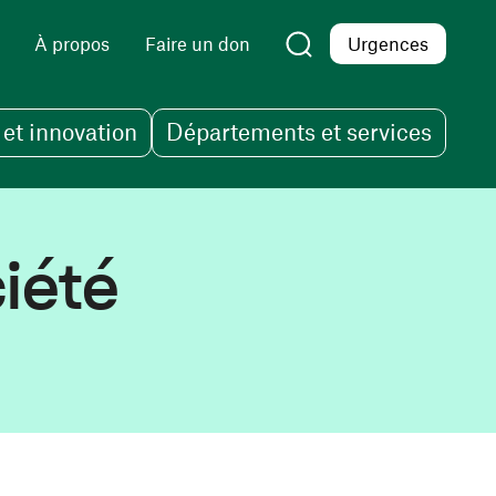
À propos
Faire un don
Urgences
et innovation
Départements et services
iété