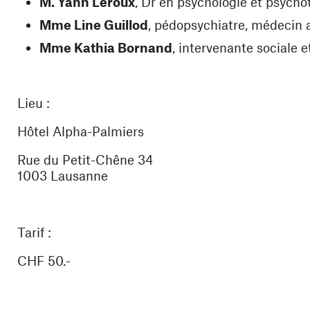
M. Yann Leroux
, Dr en psychologie et psych
Mme Line Guillod
, pédopsychiatre, médecin 
Mme Kathia Bornand
, intervenante sociale 
Lieu
:
Hôtel Alpha-Palmiers
Rue du Petit-Chêne 34
1003 Lausanne
Tarif
:
CHF 50.-