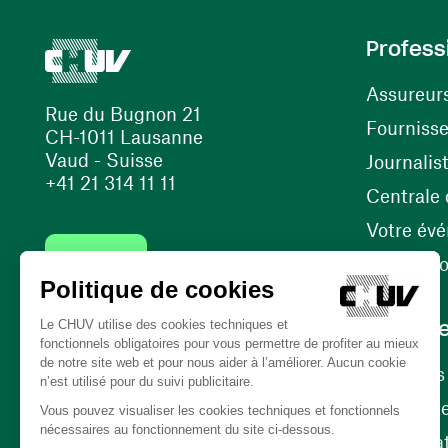
Profess
Assureur
Rue du Bugnon 21
Fourniss
CH-1011 Lausanne
Vaud - Suisse
Journalis
+41 21 314 11 11
Centrale d
Votre év
Contact
Internati
Carrièr
Carrière
Nos poste
(ouvre une nouvelle fenêtre)
Bénévola