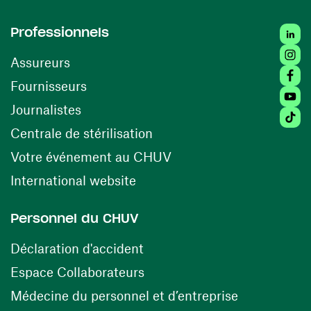
Linked
Professionnels
Insta
Assureurs
Faceb
(ouvre une nouvelle fenêtre)
Fournisseurs
Youtu
Journalistes
Tiktok
(ouvre une nouvelle fenêtr
Centrale de stérilisation
(ouvre une nouvelle fen
Votre événement au CHUV
(ouvre une nouvelle fenêtre)
International website
Personnel du CHUV
(ouvre une nouvelle fenêtre)
Déclaration d'accident
(ouvre une nouvelle fenêtre)
Espace Collaborateurs
(ouvre une n
Médecine du personnel et d’entreprise