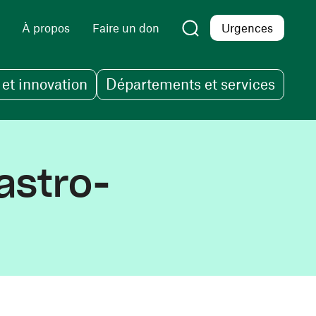
À propos
Faire un don
Urgences
et innovation
Départements et services
astro-