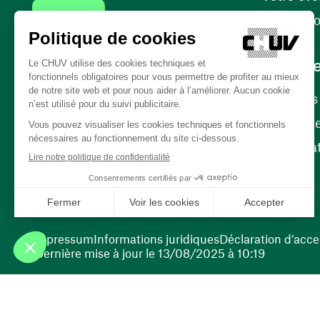
Contact
Internati
Carrièr
Carrière
Nos poste
(ouvre une nouvelle fenêtre)
Bénévola
(ouvre une nouvelle fenêtre)
Impressum
Informations juridiques
Déclaration d’acces
Dernière mise à jour le 13/08/2025 à 10:19