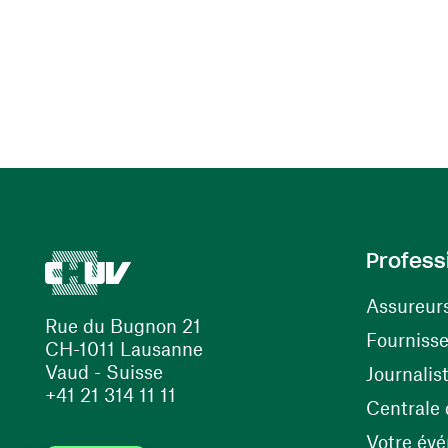
Profess
Assureur
Rue du Bugnon 21
Fourniss
CH-1011 Lausanne
Vaud - Suisse
Journalis
+41 21 314 11 11
Centrale d
Votre év