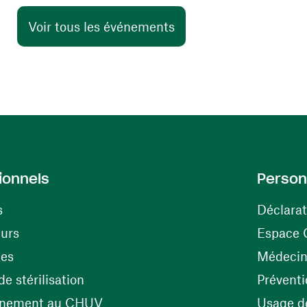
Voir tous les événements
ionnels
Person
s
Déclarat
(ouvre une nouvelle fenêtre)
eurs
Espace 
tes
Médecine
(ouvre une nouvelle fenêtre)
e stérilisation
Préventi
(ouvre une nouvelle fenêtre)
énement au CHUV
Usage de