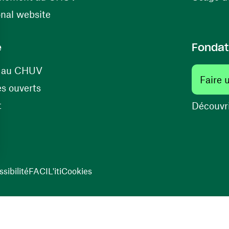
(ouvre une nouvelle fenêtre)
onal website
e
Fondat
(ouvre une nouvelle fenêtre)
s au CHUV
Faire 
(ouvre une nouvelle fenêtre)
s ouverts
(ouvre une nouvelle fenêtre)
t
Découvri
sibilité
FACIL'iti
Cookies