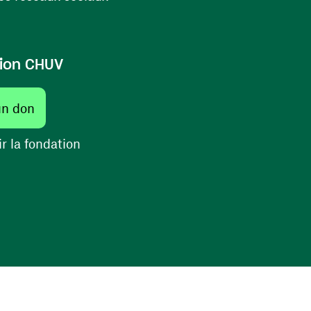
ion CHUV
(ouvre une nouvelle fenêtre)
un don
(ouvre une nouvelle fenêtre)
r la fondation