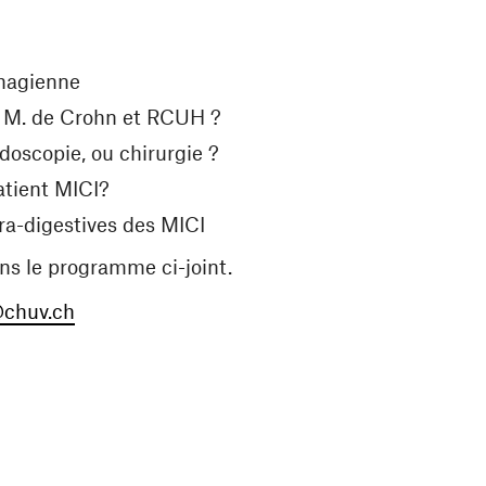
phagienne
ec M. de Crohn et RCUH ?
doscopie, ou chirurgie ?
atient MICI?
ra-digestives des MICI
ans le programme ci-joint.
(ouvre une nouvelle fenêtre)
@chuv.ch
 fenêtre)