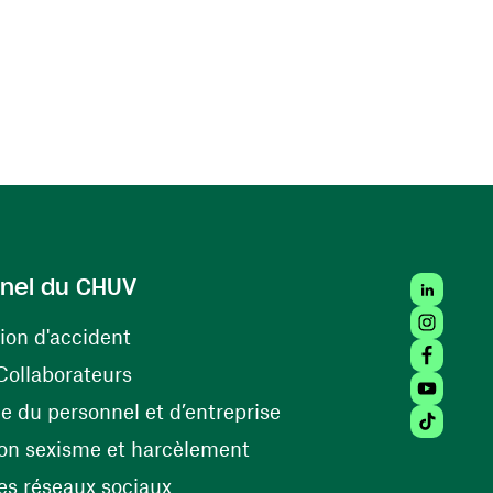
LinkedIn
nel du CHUV
Instagra
(ouvre une nouvelle fenêtre)
ion d'accident
Facebook
(ouvre une nouvelle fenêtre)
Collaborateurs
Youtube 
(ouvre une nouvelle fe
 du personnel et d’entreprise
Tiktok (
(ouvre une nouvelle fenêtr
on sexisme et harcèlement
(ouvre une nouvelle fenêtre)
s réseaux sociaux