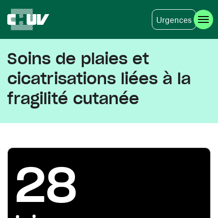
Urgences
Aller au contenu principal
Soins de plaies et
cicatrisations liées à la
fragilité cutanée
28