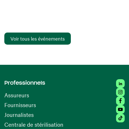
Voir tous les événements
Linked
Professionnels
Insta
Assureurs
Faceb
(ouvre une nouvelle fenêtre)
Fournisseurs
Youtu
Journalistes
Tiktok
(ouvre une nouvelle fenêtr
Centrale de stérilisation