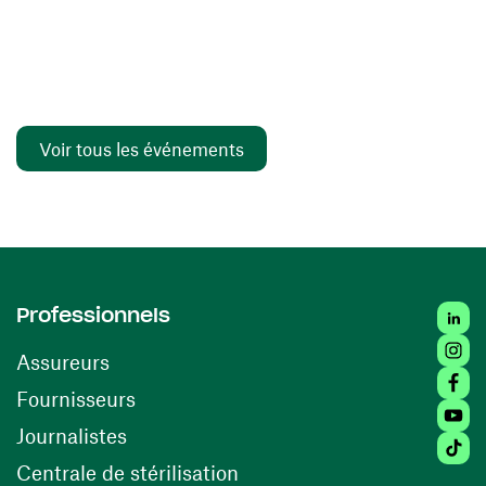
Voir tous les événements
Linked
Professionnels
Insta
Assureurs
Faceb
(ouvre une nouvelle fenêtre)
Fournisseurs
Youtu
Journalistes
Tiktok
(ouvre une nouvelle fenêtr
Centrale de stérilisation