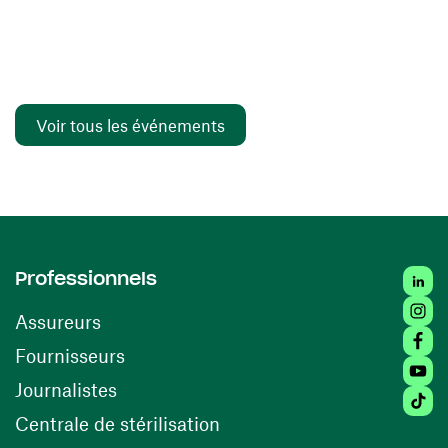
Voir tous les événements
Linked
Professionnels
Insta
Assureurs
Faceb
(ouvre une nouvelle fenêtre)
Fournisseurs
Youtu
Journalistes
Tiktok
(ouvre une nouvelle fenêtr
Centrale de stérilisation