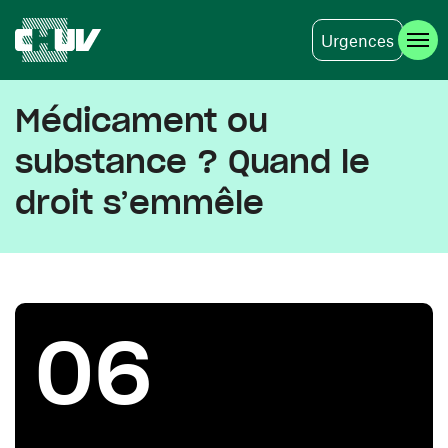
Urgences
Aller au contenu principal
Médicament ou
substance ? Quand le
droit s’emmêle
06