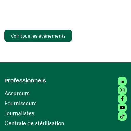
Voir tous les événements
Linked
Professionnels
Insta
Assureurs
Faceb
(ouvre une nouvelle fenêtre)
Fournisseurs
Youtu
Journalistes
Tiktok
(ouvre une nouvelle fenêtr
Centrale de stérilisation