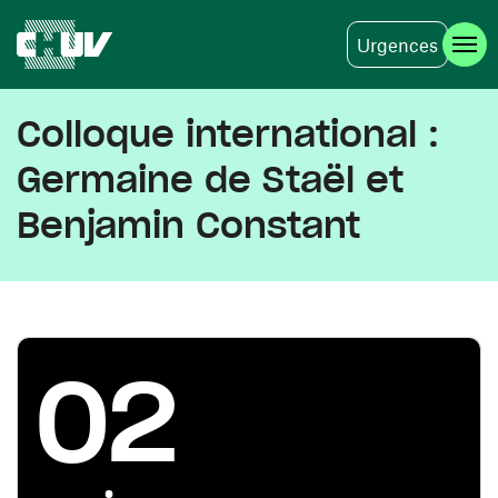
Urgences
Aller au contenu principal
Colloque international :
Germaine de Staël et
Benjamin Constant
02