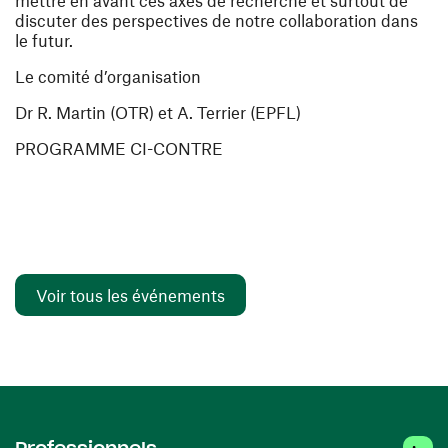
mettre en avant ces axes de recherche et surtout de
discuter des perspectives de notre collaboration dans
le futur.
Le comité d’organisation
Dr R. Martin (OTR) et A. Terrier (EPFL)
PROGRAMME CI-CONTRE
Voir tous les événements
Linked