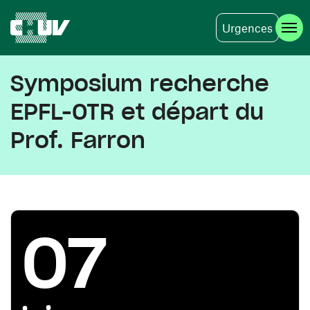
Urgences
Aller au contenu principal
Symposium recherche
EPFL-OTR et départ du
Prof. Farron
07