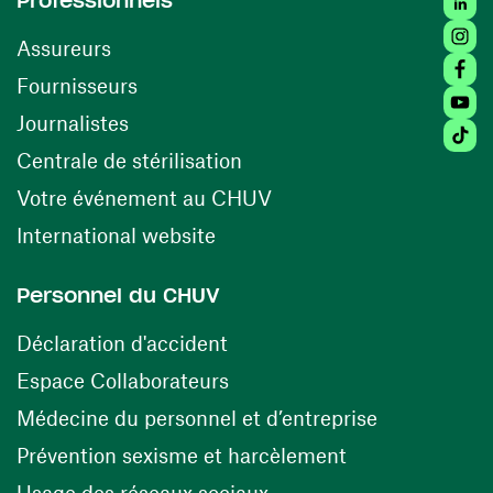
Professionnels
Insta
Assureurs
Faceb
(ouvre une nouvelle fenêtre)
Fournisseurs
Youtu
Journalistes
Tiktok
(ouvre une nouvelle fenêtr
Centrale de stérilisation
(ouvre une nouvelle fen
Votre événement au CHUV
(ouvre une nouvelle fenêtre)
International website
Personnel du CHUV
(ouvre une nouvelle fenêtre)
Déclaration d'accident
(ouvre une nouvelle fenêtre)
Espace Collaborateurs
(ouvre une n
Médecine du personnel et d’entreprise
(ouvre une nouv
Prévention sexisme et harcèlement
(ouvre une nouvelle fenê
Usage des réseaux sociaux