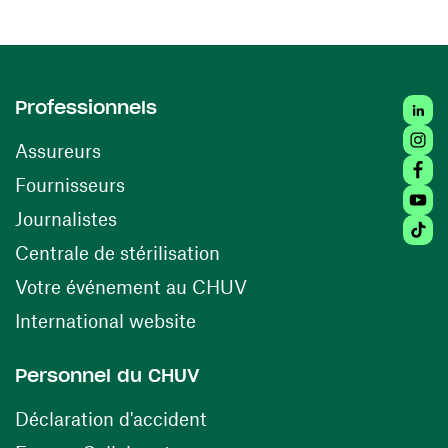
Linked
Professionnels
Insta
Assureurs
Faceb
(ouvre une nouvelle fenêtre)
Fournisseurs
Youtu
Journalistes
Tiktok
(ouvre une nouvelle fenêtr
Centrale de stérilisation
(ouvre une nouvelle fen
Votre événement au CHUV
(ouvre une nouvelle fenêtre)
International website
Personnel du CHUV
(ouvre une nouvelle fenêtre)
Déclaration d'accident