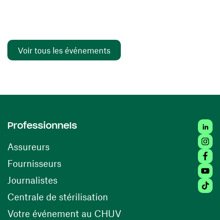
Voir tous les événements
Linked
Professionnels
Insta
Assureurs
Faceb
(ouvre une nouvelle fenêtre)
Fournisseurs
Youtu
Journalistes
Tiktok
(ouvre une nouvelle fenêtr
Centrale de stérilisation
(ouvre une nouvelle fen
Votre événement au CHUV