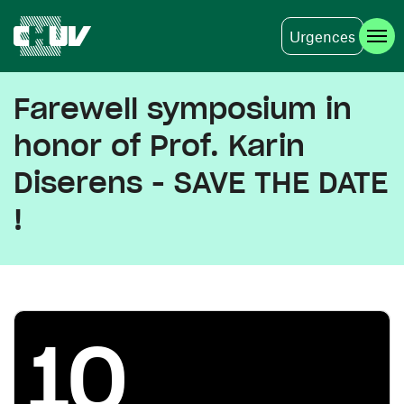
Urgences
Aller au contenu principal
Farewell symposium in
honor of Prof. Karin
Diserens - SAVE THE DATE
!
10