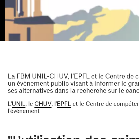
La FBM UNIL-CHUV, l'EPFL et le Centre de 
un évènement public visant à informer le gran
ses alternatives dans la recherche sur le canc
(ouvre une nouvelle fenêtre)
(ouvre une nouvelle fenêtre)
(ouvre une nouvelle fenêt
L'
UNIL
, le
CHUV
, l'
EPFL
et le Centre de compéten
l'événement