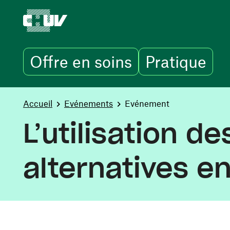
Offre en soins
Pratique
Aller au contenu principal
You are here:
Accueil
Evénements
Evénement
L’utilisation d
alternatives e