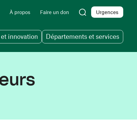
À propos
Faire un don
Urgences
et innovation
Départements et services
leurs