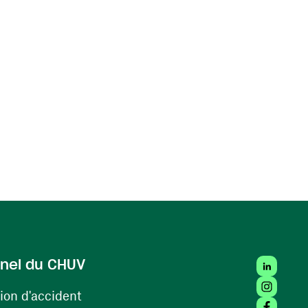
vre une nouvelle fenêtre)
LinkedIn
nel du CHUV
Instagra
(ouvre une nouvelle fenêtre)
ion d'accident
Facebook