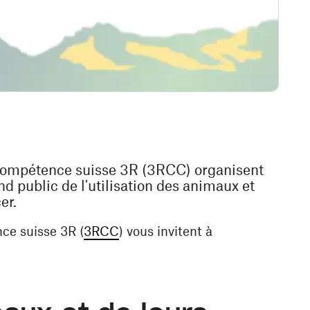
compétence suisse 3R (3RCC) organisent
d public de l'utilisation des animaux et
er.
re)
(ouvre une nouvelle fenêtre)
ce suisse 3R (
3RCC
) vous invitent à