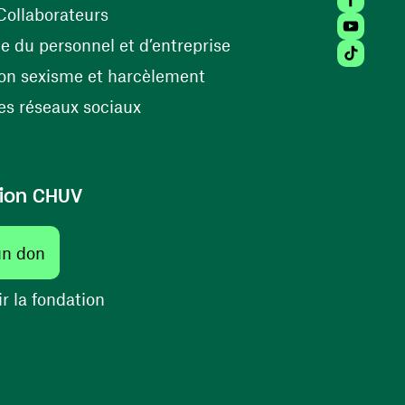
(ouvre une nouvelle fenêtre)
Collaborateurs
Youtube 
(ouvre une nouvelle fe
 du personnel et d’entreprise
Tiktok (
(ouvre une nouvelle fenêtr
on sexisme et harcèlement
(ouvre une nouvelle fenêtre)
s réseaux sociaux
ion CHUV
(ouvre une nouvelle fenêtre)
un don
(ouvre une nouvelle fenêtre)
r la fondation