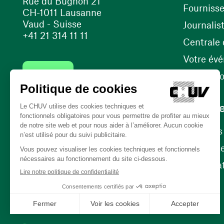
Rue du Bugnon 21
Fourniss
CH-1011 Lausanne
Vaud - Suisse
Journalis
+41 21 314 11 11
Centrale d
Votre év
Contact
Internati
Carrièr
Carrière
Nos poste
(ouvre une nouvelle fenêtre)
Bénévola
(ouvre une nouvelle fenêtre)