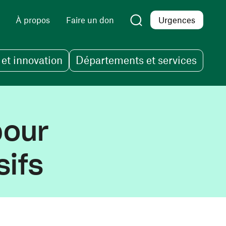
À propos
Faire un don
Urgences
et innovation
Départements et services
pour
sifs