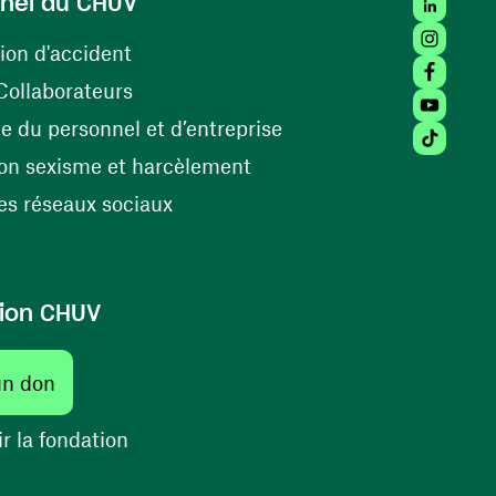
LinkedIn
nel du CHUV
Instagra
(ouvre une nouvelle fenêtre)
ion d'accident
Facebook
(ouvre une nouvelle fenêtre)
Collaborateurs
Youtube 
(ouvre une nouvelle fe
 du personnel et d’entreprise
Tiktok (
(ouvre une nouvelle fenêtr
on sexisme et harcèlement
(ouvre une nouvelle fenêtre)
s réseaux sociaux
ion CHUV
(ouvre une nouvelle fenêtre)
un don
(ouvre une nouvelle fenêtre)
r la fondation