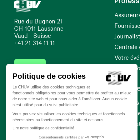
Profess
Assureur
Rue du Bugnon 21
Fourniss
CH-1011 Lausanne
Vaud - Suisse
Journalis
+41 21 314 11 11
Centrale d
Votre év
Contact
Internati
Carrièr
Carrière
Nos poste
(ouvre une nouvelle fenêtre)
Bénévola
(ouvre une nouvelle fenêtre)