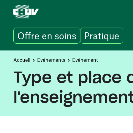
Offre en soins
Pratique
Aller au contenu principal
You are here:
Accueil
Evénements
Evénement
Type et place 
l'enseignement