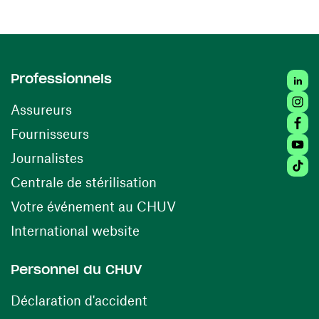
Linked
Professionnels
Insta
Assureurs
Faceb
(ouvre une nouvelle fenêtre)
Fournisseurs
Youtu
Journalistes
Tiktok
(ouvre une nouvelle fenêtr
Centrale de stérilisation
(ouvre une nouvelle fen
Votre événement au CHUV
(ouvre une nouvelle fenêtre)
International website
Personnel du CHUV
(ouvre une nouvelle fenêtre)
Déclaration d'accident