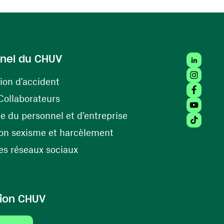
LinkedIn
nel du CHUV
Instagra
(ouvre une nouvelle fenêtre)
ion d'accident
Facebook
(ouvre une nouvelle fenêtre)
Collaborateurs
Youtube 
(ouvre une nouvelle fe
 du personnel et d’entreprise
Tiktok (
(ouvre une nouvelle fenêtr
on sexisme et harcèlement
(ouvre une nouvelle fenêtre)
s réseaux sociaux
ion CHUV