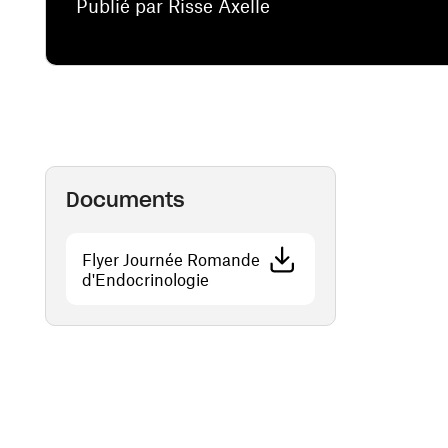
Publié par Risse Axelle
Documents
Flyer Journée Romande
(ouvre une nouvelle fenêtre)
d'Endocrinologie