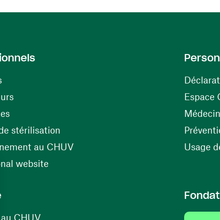
ionnels
Person
s
Déclarat
(ouvre une nouvelle fenêtre)
eurs
Espace 
tes
Médecine
(ouvre une nouvelle fenêtre)
e stérilisation
Préventi
(ouvre une nouvelle fenêtre)
énement au CHUV
Usage de
(ouvre une nouvelle fenêtre)
onal website
e
Fondat
(ouvre une nouvelle fenêtre)
s au CHUV