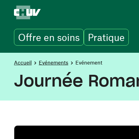
Offre en soins
Pratique
Aller au contenu principal
You are here:
Accueil
Evénements
Evénement
Journée Roman