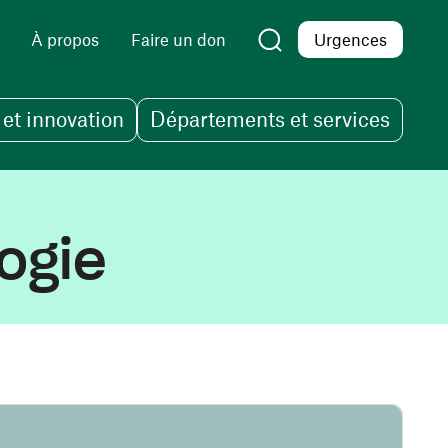
À propos
Faire un don
Urgences
et innovation
Départements et services
ogie