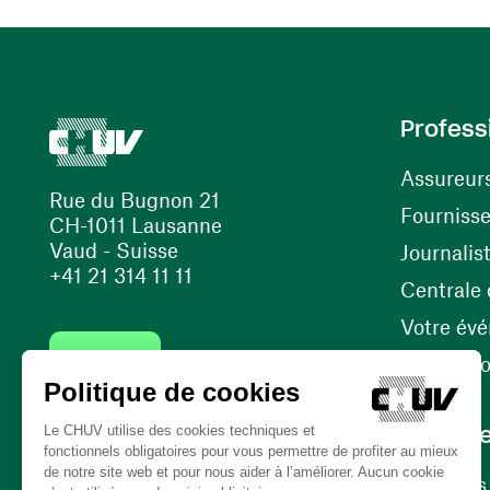
Profess
Assureur
Rue du Bugnon 21
Fourniss
CH-1011 Lausanne
Vaud - Suisse
Journalis
+41 21 314 11 11
Centrale d
Votre év
Contact
Internati
Carrièr
Carrière