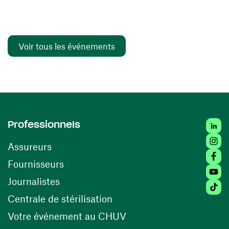
Voir tous les événements
Linked
Professionnels
Insta
Assureurs
Faceb
(ouvre une nouvelle fenêtre)
Fournisseurs
Youtu
Journalistes
Tiktok
(ouvre une nouvelle fenêtr
Centrale de stérilisation
(ouvre une nouvelle fen
Votre événement au CHUV