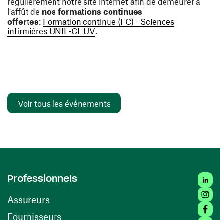
régulièrement notre site internet afin de demeurer à
l'affût de
nos formations continues
offertes
:
Formation continue (FC) - Sciences
(ouvre une nouvelle fenêtre)
infirmières UNIL-CHUV
.
Voir tous les événements
Linked
Professionnels
Insta
Assureurs
Faceb
(ouvre une nouvelle fenêtre)
Fournisseurs