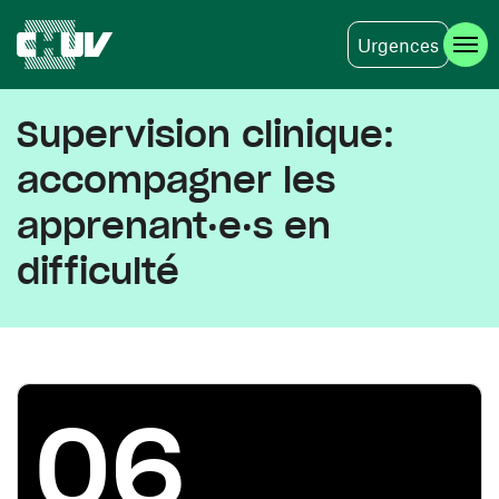
Urgences
Aller au contenu principal
Supervision clinique:
accompagner les
apprenant·e·s en
difficulté
06