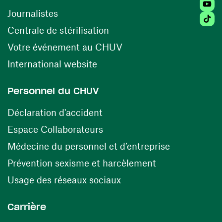
Youtu
Journalistes
Tiktok
(ouvre une nouvelle fenêtr
Centrale de stérilisation
(ouvre une nouvelle fen
Votre événement au CHUV
(ouvre une nouvelle fenêtre)
International website
Personnel du CHUV
(ouvre une nouvelle fenêtre)
Déclaration d'accident
(ouvre une nouvelle fenêtre)
Espace Collaborateurs
(ouvre une n
Médecine du personnel et d’entreprise
(ouvre une nouv
Prévention sexisme et harcèlement
(ouvre une nouvelle fenê
Usage des réseaux sociaux
Carrière