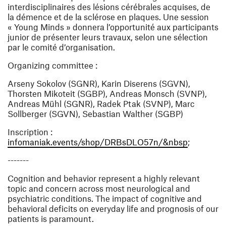
interdisciplinaires des lésions cérébrales acquises, de
la démence et de la sclérose en plaques. Une session
« Young Minds » donnera l’opportunité aux participants
junior de présenter leurs travaux, selon une sélection
par le comité d’organisation.
Organizing committee :
Arseny Sokolov (SGNR), Karin Diserens (SGVN),
Thorsten Mikoteit (SGBP), Andreas Monsch (SVNP),
Andreas Mühl (SGNR), Radek Ptak (SVNP), Marc
Sollberger (SGVN), Sebastian Walther (SGBP)
Inscription :
(ouvre une
infomaniak.events/shop/DRBsDLO57n/&nbsp
;
-------
Cognition and behavior represent a highly relevant
topic and concern across most neurological and
psychiatric conditions. The impact of cognitive and
behavioral deficits on everyday life and prognosis of our
patients is paramount.