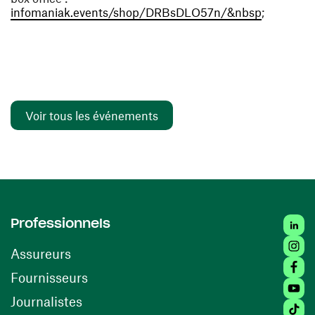
(ouvre une
infomaniak.events/shop/DRBsDLO57n/&nbsp
;
Voir tous les événements
Linked
Professionnels
Insta
Assureurs
Faceb
(ouvre une nouvelle fenêtre)
Fournisseurs
Youtu
Journalistes
Tiktok