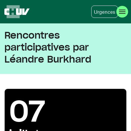
Urgences
Aller au contenu principal
Rencontres
participatives par
Léandre Burkhard
07