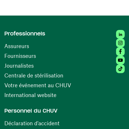
Linked
Professionnels
Insta
Assureurs
Faceb
(ouvre une nouvelle fenêtre)
Fournisseurs
Youtu
Journalistes
Tiktok
(ouvre une nouvelle fenêtr
Centrale de stérilisation
(ouvre une nouvelle fen
Votre événement au CHUV
(ouvre une nouvelle fenêtre)
International website
Personnel du CHUV
(ouvre une nouvelle fenêtre)
Déclaration d'accident