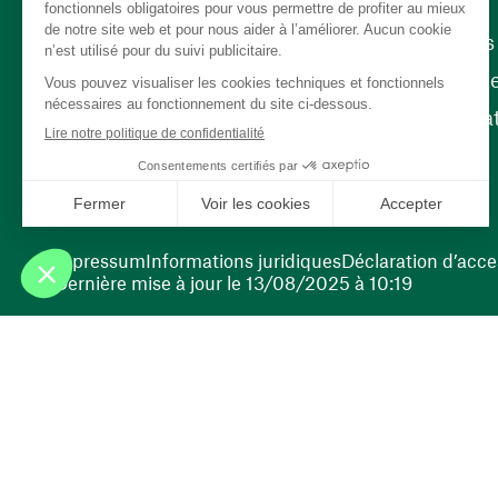
Carrière
Nos poste
(ouvre une nouvelle fenêtre)
Bénévola
(ouvre une nouvelle fenêtre)
Impressum
Informations juridiques
Déclaration d’acces
Dernière mise à jour le 13/08/2025 à 10:19