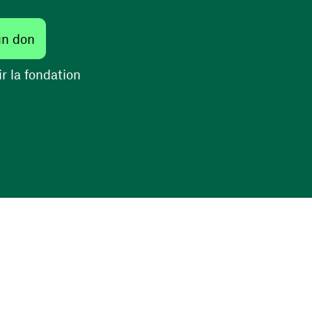
(ouvre une nouvelle fenêtre)
un don
(ouvre une nouvelle fenêtre)
r la fondation