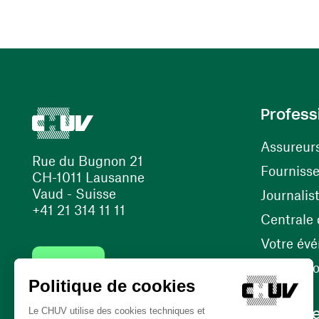
Profess
Assureur
Rue du Bugnon 21
Fourniss
CH-1011 Lausanne
Vaud - Suisse
Journalis
+41 21 314 11 11
Centrale d
Votre év
Contact
Internati
Carrièr