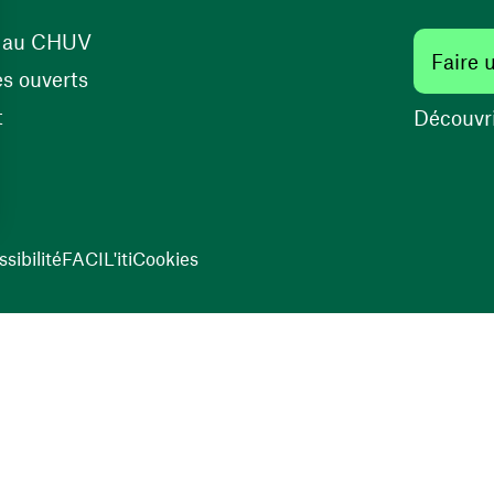
(ouvre une nouvelle fenêtre)
s au CHUV
Faire 
(ouvre une nouvelle fenêtre)
s ouverts
(ouvre une nouvelle fenêtre)
t
Découvri
sibilité
FACIL'iti
Cookies