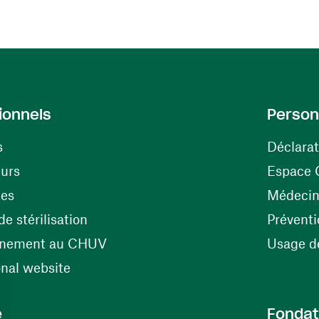
ionnels
Person
s
Déclarat
(ouvre une nouvelle fenêtre)
eurs
Espace 
tes
Médecine
(ouvre une nouvelle fenêtre)
e stérilisation
Préventi
(ouvre une nouvelle fenêtre)
énement au CHUV
Usage de
(ouvre une nouvelle fenêtre)
onal website
e
Fondat