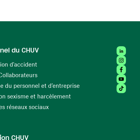
LinkedIn
nel du CHUV
Instagra
(ouvre une nouvelle fenêtre)
ion d'accident
Facebook
(ouvre une nouvelle fenêtre)
Collaborateurs
Youtube 
(ouvre une nouvelle fe
 du personnel et d’entreprise
Tiktok (
(ouvre une nouvelle fenêtr
on sexisme et harcèlement
(ouvre une nouvelle fenêtre)
s réseaux sociaux
ion CHUV