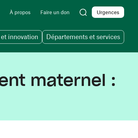
À propos
Faire un don
Urgences
et innovation
Départements et services
ent maternel :