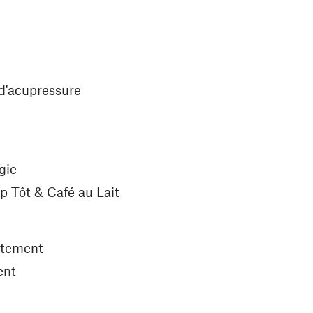
 d'acupressure
gie
p Tôt & Café au Lait
aitement
ent