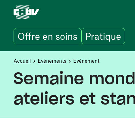
Offre en soins
Pratique
Aller au contenu principal
You are here:
Accueil
Evénements
Evénement
Semaine mondia
ateliers et sta