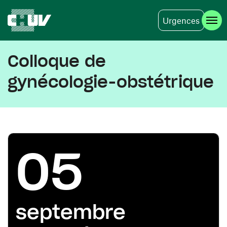
Urgences
Aller au contenu principal
Colloque de
gynécologie-obstétrique
05
septembre