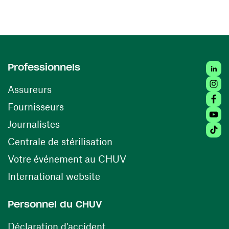
Linked
Professionnels
Insta
Assureurs
Faceb
(ouvre une nouvelle fenêtre)
Fournisseurs
Youtu
Journalistes
Tiktok
(ouvre une nouvelle fenêtr
Centrale de stérilisation
(ouvre une nouvelle fen
Votre événement au CHUV
(ouvre une nouvelle fenêtre)
International website
Personnel du CHUV
(ouvre une nouvelle fenêtre)
Déclaration d'accident