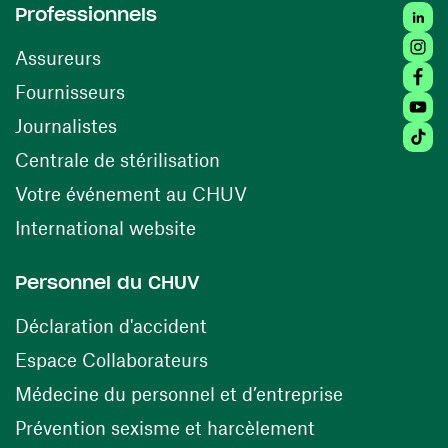
Linked
Professionnels
Insta
Assureurs
Faceb
(ouvre une nouvelle fenêtre)
Fournisseurs
Youtu
Journalistes
Tiktok
(ouvre une nouvelle fenêtr
Centrale de stérilisation
(ouvre une nouvelle fen
Votre événement au CHUV
(ouvre une nouvelle fenêtre)
International website
Personnel du CHUV
(ouvre une nouvelle fenêtre)
Déclaration d'accident
(ouvre une nouvelle fenêtre)
Espace Collaborateurs
(ouvre une n
Médecine du personnel et d’entreprise
(ouvre une nouv
Prévention sexisme et harcèlement