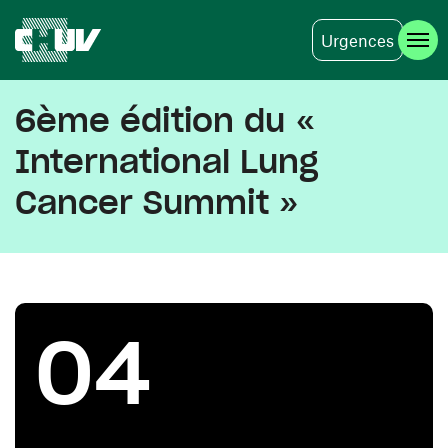
Urgences
Aller au contenu principal
6ème édition du «
International Lung
Cancer Summit »
04