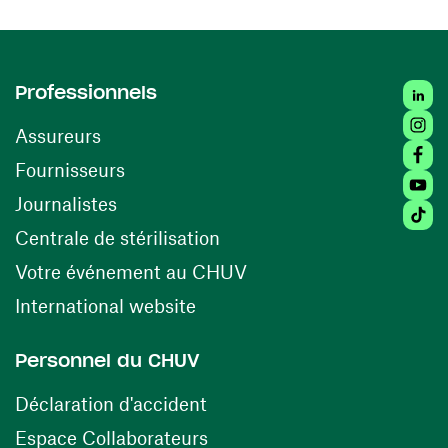
Linked
Professionnels
Insta
Assureurs
Faceb
(ouvre une nouvelle fenêtre)
Fournisseurs
Youtu
Journalistes
Tiktok
(ouvre une nouvelle fenêtr
Centrale de stérilisation
(ouvre une nouvelle fen
Votre événement au CHUV
(ouvre une nouvelle fenêtre)
International website
Personnel du CHUV
(ouvre une nouvelle fenêtre)
Déclaration d'accident
(ouvre une nouvelle fenêtre)
Espace Collaborateurs