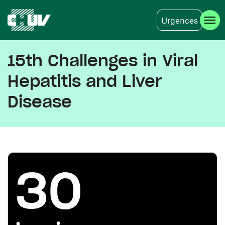
Urgences
Aller au contenu principal
15th Challenges in Viral
Hepatitis and Liver
Disease
30