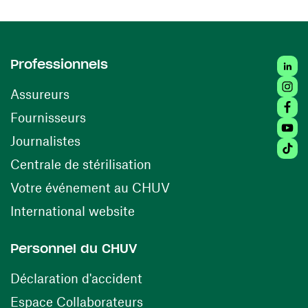
Linked
Professionnels
Insta
Assureurs
Faceb
(ouvre une nouvelle fenêtre)
Fournisseurs
Youtu
Journalistes
Tiktok
(ouvre une nouvelle fenêtr
Centrale de stérilisation
(ouvre une nouvelle fen
Votre événement au CHUV
(ouvre une nouvelle fenêtre)
International website
Personnel du CHUV
(ouvre une nouvelle fenêtre)
Déclaration d'accident
(ouvre une nouvelle fenêtre)
Espace Collaborateurs