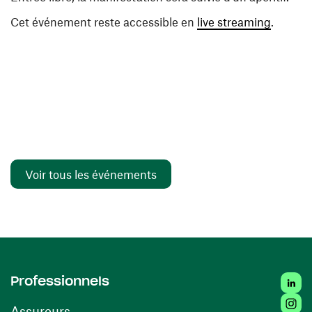
(ouvre 
Cet événement reste accessible en
live streaming
.
Voir tous les événements
Linked
Professionnels
Insta
Assureurs