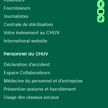
Faceb
(ouvre une nouvelle fenêtre)
Fournisseurs
Youtu
Journalistes
Tiktok
(ouvre une nouvelle fenêtr
Centrale de stérilisation
(ouvre une nouvelle fen
Votre événement au CHUV
(ouvre une nouvelle fenêtre)
International website
Personnel du CHUV
(ouvre une nouvelle fenêtre)
Déclaration d'accident
(ouvre une nouvelle fenêtre)
Espace Collaborateurs
(ouvre une n
Médecine du personnel et d’entreprise
(ouvre une nouv
Prévention sexisme et harcèlement
(ouvre une nouvelle fenê
Usage des réseaux sociaux