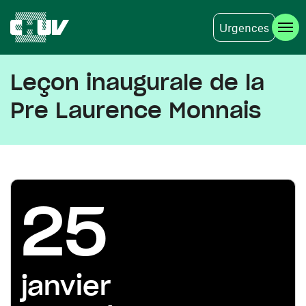
Urgences
Aller au contenu principal
Leçon inaugurale de la
Pre Laurence Monnais
25
janvier