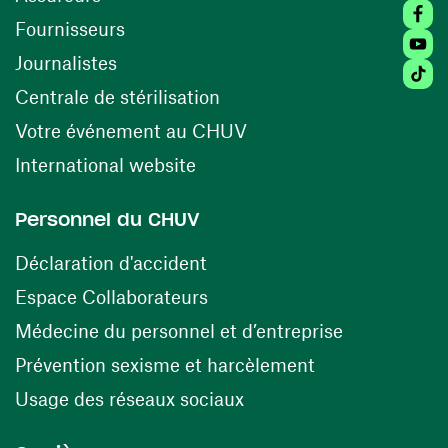
Faceb
(ouvre une nouvelle fenêtre)
Fournisseurs
Youtu
Journalistes
Tiktok
(ouvre une nouvelle fenêtr
Centrale de stérilisation
(ouvre une nouvelle fen
Votre événement au CHUV
(ouvre une nouvelle fenêtre)
International website
Personnel du CHUV
(ouvre une nouvelle fenêtre)
Déclaration d'accident
(ouvre une nouvelle fenêtre)
Espace Collaborateurs
(ouvre une n
Médecine du personnel et d’entreprise
(ouvre une nouv
Prévention sexisme et harcèlement
(ouvre une nouvelle fenê
Usage des réseaux sociaux