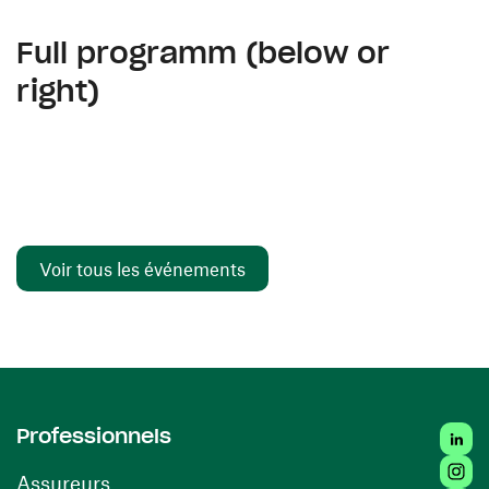
Full programm (below or
right)
Voir tous les événements
Linked
Professionnels
Insta
Assureurs