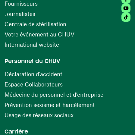
(ouvre une nouvelle fenêtre)
Fournisseurs
Youtu
Journalistes
Tiktok
(ouvre une nouvelle fenêtr
Centrale de stérilisation
(ouvre une nouvelle fen
Votre événement au CHUV
(ouvre une nouvelle fenêtre)
International website
Personnel du CHUV
(ouvre une nouvelle fenêtre)
Déclaration d'accident
(ouvre une nouvelle fenêtre)
Espace Collaborateurs
(ouvre une n
Médecine du personnel et d’entreprise
(ouvre une nouv
Prévention sexisme et harcèlement
(ouvre une nouvelle fenê
Usage des réseaux sociaux
Carrière