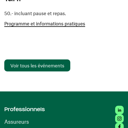
50.- incluant pause et repas.
(ouvre une nouvelle 
Programme et informations pratiques
Voir tous les événements
Linked
Professionnels
Insta
Assureurs
Faceb