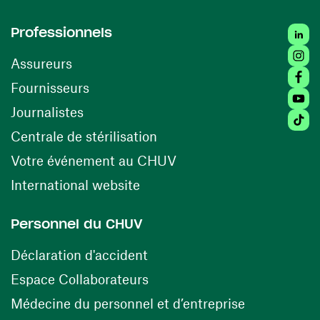
Linked
Professionnels
Insta
Assureurs
Faceb
(ouvre une nouvelle fenêtre)
Fournisseurs
Youtu
Journalistes
Tiktok
(ouvre une nouvelle fenêtr
Centrale de stérilisation
(ouvre une nouvelle fen
Votre événement au CHUV
(ouvre une nouvelle fenêtre)
International website
Personnel du CHUV
(ouvre une nouvelle fenêtre)
Déclaration d'accident
(ouvre une nouvelle fenêtre)
Espace Collaborateurs
(ouvre une n
Médecine du personnel et d’entreprise