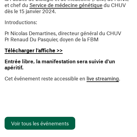
(ouvre une nouv
et chef du
Service de médecine génétique
du CHUV
dès le 15 janvier 2024.
Introductions
:
Pr Nicolas Demartines, directeur général du CHUV
Pr Renaud Du Pasquier, doyen de la FBM
(ouvre une nouvelle fenêtre)
Télécharger l'affiche >>
Entrée libre, la manifestation sera suivie d'un
apéritif.
(ouvre 
Cet événement reste accessible en
live streaming
.
Voir tous les événements