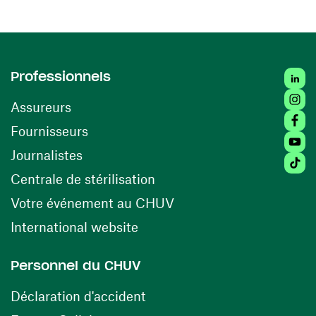
Linked
Professionnels
Insta
Assureurs
Faceb
(ouvre une nouvelle fenêtre)
Fournisseurs
Youtu
Journalistes
Tiktok
(ouvre une nouvelle fenêtr
Centrale de stérilisation
(ouvre une nouvelle fen
Votre événement au CHUV
(ouvre une nouvelle fenêtre)
International website
Personnel du CHUV
(ouvre une nouvelle fenêtre)
Déclaration d'accident