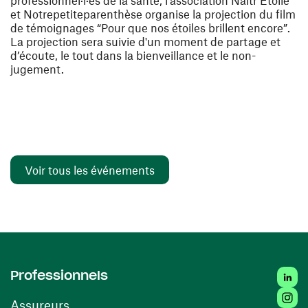
professionnel·l·es de la santé, l’association Naîtr’Etoile
et Notrepetiteparenthèse organise la projection du film
de témoignages “Pour que nos étoiles brillent encore”.
La projection sera suivie d'un moment de partage et
d’écoute, le tout dans la bienveillance et le non-
jugement.
Voir tous les événements
Linked
Professionnels
Insta
Assureurs