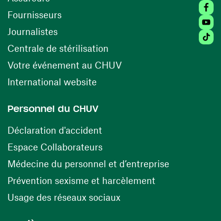
Faceb
(ouvre une nouvelle fenêtre)
Fournisseurs
Youtu
Journalistes
Tiktok
(ouvre une nouvelle fenêtr
Centrale de stérilisation
(ouvre une nouvelle fen
Votre événement au CHUV
(ouvre une nouvelle fenêtre)
International website
Personnel du CHUV
(ouvre une nouvelle fenêtre)
Déclaration d'accident
(ouvre une nouvelle fenêtre)
Espace Collaborateurs
(ouvre une n
Médecine du personnel et d’entreprise
(ouvre une nouv
Prévention sexisme et harcèlement
(ouvre une nouvelle fenê
Usage des réseaux sociaux