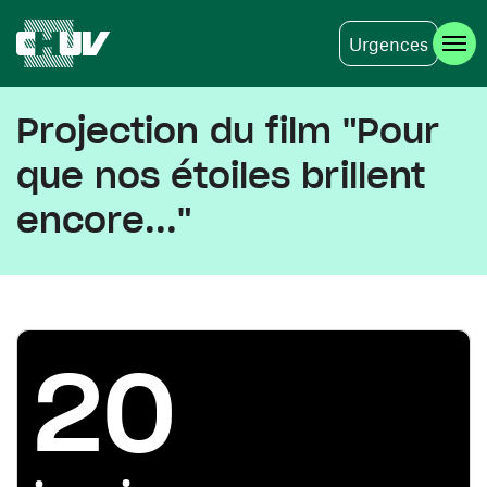
Urgences
Aller au contenu principal
Projection du film "Pour
que nos étoiles brillent
encore..."
20