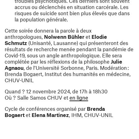
troubles psychotiques. Ces derniers sont souvent
accrus ou déclenchés en situation carcérale. Les
risques de suicide sont bien plus élevés que dans
la population générale.
Cette soirée donnera la parole à deux
anthropologues,
Nolwenn Bühler
et
Elodie
Schmutz
(Unisanté, Lausanne) qui présenteront des
résultats de recherche menée pendant la pandémie de
Covid-19, sous un angle anthropologique. Elle sera
complétée par les réflexions de la philosophe
Julie
Agnaou
, de l’Université Sorbonne, Paris. Modération :
Brenda Bogaert
, Institut des humanités en médecine,
CHUV-UNIL
Quand ? 12 novembre 2024, de 17h à 18h30
(ouvre une nouvelle f
Où ? Salle Samos CHUV et
en ligne
Cycle de conférences organisé par
Brenda
Bogaert
et
Elena Martinez
, IHM, CHUV-UNIL