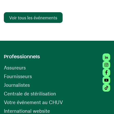
Voir tous les événements
Linked
Professionnels
Insta
Assureurs
Faceb
(ouvre une nouvelle fenêtre)
Fournisseurs
Youtu
Journalistes
Tiktok
(ouvre une nouvelle fenêtr
Centrale de stérilisation
(ouvre une nouvelle fen
Votre événement au CHUV
(ouvre une nouvelle fenêtre)
International website