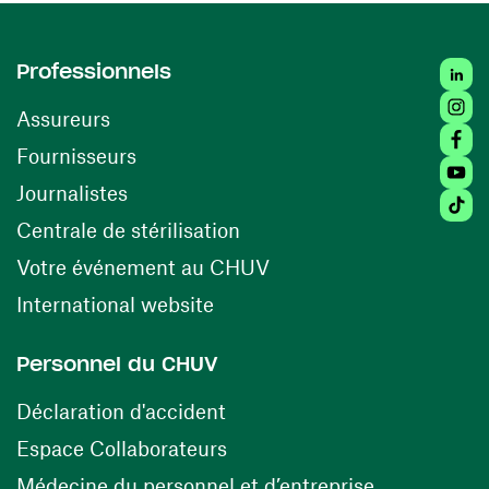
Linked
Professionnels
Insta
Assureurs
Faceb
(ouvre une nouvelle fenêtre)
Fournisseurs
Youtu
Journalistes
Tiktok
(ouvre une nouvelle fenêtr
Centrale de stérilisation
(ouvre une nouvelle fen
Votre événement au CHUV
(ouvre une nouvelle fenêtre)
International website
Personnel du CHUV
(ouvre une nouvelle fenêtre)
Déclaration d'accident
(ouvre une nouvelle fenêtre)
Espace Collaborateurs
(ouvre une n
Médecine du personnel et d’entreprise