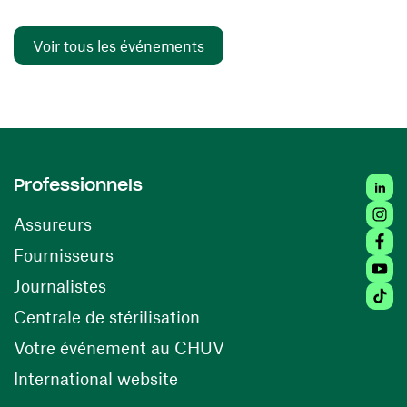
Voir tous les événements
Linked
Professionnels
Insta
Assureurs
Faceb
(ouvre une nouvelle fenêtre)
Fournisseurs
Youtu
Journalistes
Tiktok
(ouvre une nouvelle fenêtr
Centrale de stérilisation
(ouvre une nouvelle fen
Votre événement au CHUV
(ouvre une nouvelle fenêtre)
International website