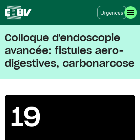
Urgences
Aller au contenu principal
Colloque d'endoscopie
avancée: fistules aero-
digestives, carbonarcose
19