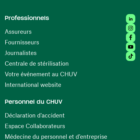
Linked
Professionnels
Insta
Assureurs
Faceb
(ouvre une nouvelle fenêtre)
Fournisseurs
Youtu
Journalistes
Tiktok
(ouvre une nouvelle fenêtr
Centrale de stérilisation
(ouvre une nouvelle fen
Votre événement au CHUV
(ouvre une nouvelle fenêtre)
International website
Personnel du CHUV
(ouvre une nouvelle fenêtre)
Déclaration d'accident
(ouvre une nouvelle fenêtre)
Espace Collaborateurs
(ouvre une n
Médecine du personnel et d’entreprise