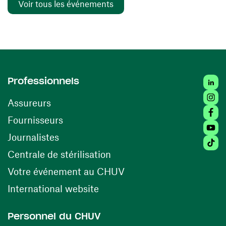
Voir tous les événements
Linked
Professionnels
Insta
Assureurs
Faceb
(ouvre une nouvelle fenêtre)
Fournisseurs
Youtu
Journalistes
Tiktok
(ouvre une nouvelle fenêtr
Centrale de stérilisation
(ouvre une nouvelle fen
Votre événement au CHUV
(ouvre une nouvelle fenêtre)
International website
Personnel du CHUV