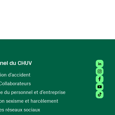
LinkedIn
nel du CHUV
Instagra
(ouvre une nouvelle fenêtre)
ion d'accident
Facebook
(ouvre une nouvelle fenêtre)
Collaborateurs
Youtube 
(ouvre une nouvelle fe
 du personnel et d’entreprise
Tiktok (
(ouvre une nouvelle fenêtr
on sexisme et harcèlement
(ouvre une nouvelle fenêtre)
s réseaux sociaux