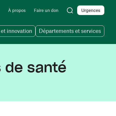
À propos
Faire un don
Urgences
et innovation
Départements et services
s de santé