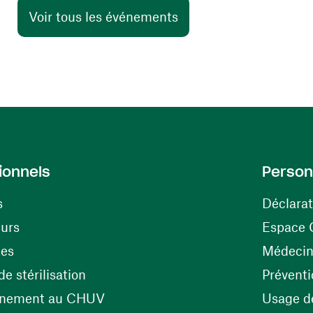
Voir tous les événements
ionnels
Person
s
Déclarat
(ouvre une nouvelle fenêtre)
eurs
Espace 
tes
Médecine
(ouvre une nouvelle fenêtre)
e stérilisation
Préventi
(ouvre une nouvelle fenêtre)
énement au CHUV
Usage de