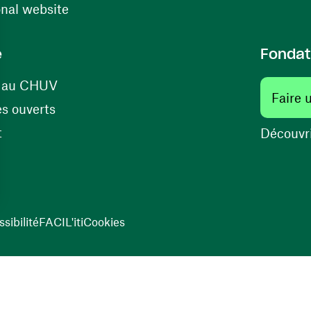
(ouvre une nouvelle fenêtre)
onal website
e
Fondat
(ouvre une nouvelle fenêtre)
s au CHUV
Faire 
(ouvre une nouvelle fenêtre)
s ouverts
(ouvre une nouvelle fenêtre)
t
Découvri
sibilité
FACIL'iti
Cookies