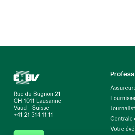
Profess
Assureur
Rue du Bugnon 21
Fourniss
CH-1011 Lausanne
Vaud - Suisse
Journalis
+41 21 314 11 11
Centrale d
Votre év