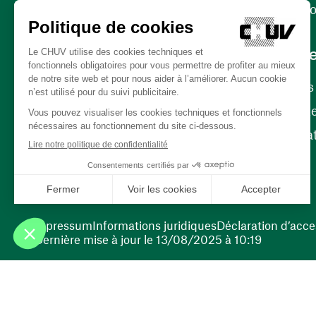
Contact
Internati
Carrièr
Carrière
Nos poste
(ouvre une nouvelle fenêtre)
Bénévola
(ouvre une nouvelle fenêtre)
Impressum
Informations juridiques
Déclaration d’acces
Dernière mise à jour le 13/08/2025 à 10:19