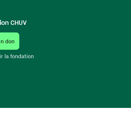
ion CHUV
(ouvre une nouvelle fenêtre)
un don
(ouvre une nouvelle fenêtre)
r la fondation