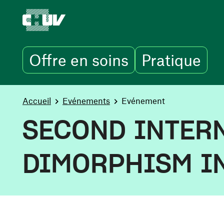
Offre en soins
Pratique
Aller au contenu principal
You are here:
Accueil
Evénements
Evénement
SECOND INTER
DIMORPHISM IN