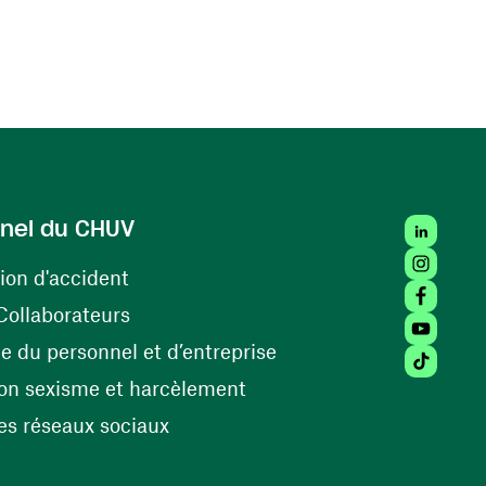
LinkedIn
nel du CHUV
Instagra
(ouvre une nouvelle fenêtre)
ion d'accident
Facebook
(ouvre une nouvelle fenêtre)
Collaborateurs
Youtube 
(ouvre une nouvelle fe
 du personnel et d’entreprise
Tiktok (
(ouvre une nouvelle fenêtr
on sexisme et harcèlement
(ouvre une nouvelle fenêtre)
s réseaux sociaux