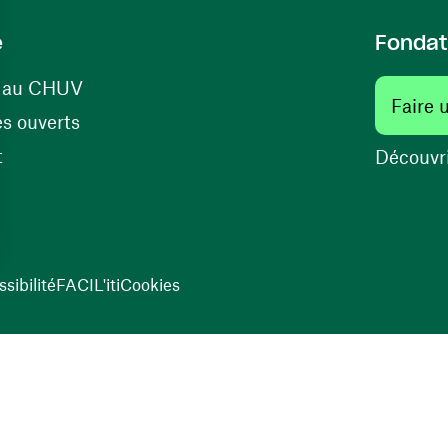
e
Fondat
(ouvre une nouvelle fenêtre)
s au CHUV
Faire 
(ouvre une nouvelle fenêtre)
s ouverts
(ouvre une nouvelle fenêtre)
t
Découvri
sibilité
FACIL'iti
Cookies