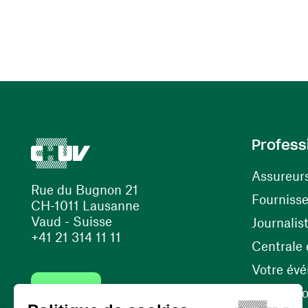
Profess
Assureur
Rue du Bugnon 21
Fourniss
CH-1011 Lausanne
Vaud - Suisse
Journalis
+41 21 314 11 11
Centrale d
Votre év
Contact
Internati