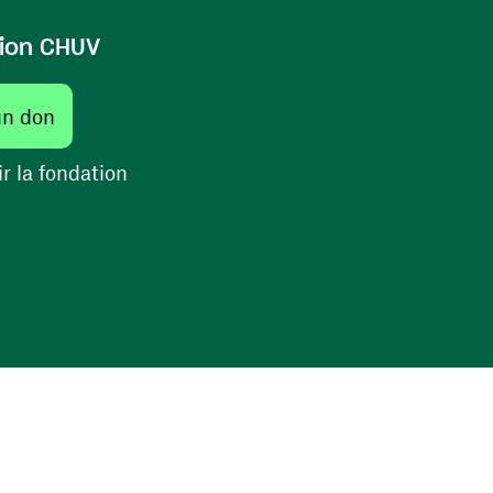
ion CHUV
(ouvre une nouvelle fenêtre)
un don
(ouvre une nouvelle fenêtre)
r la fondation