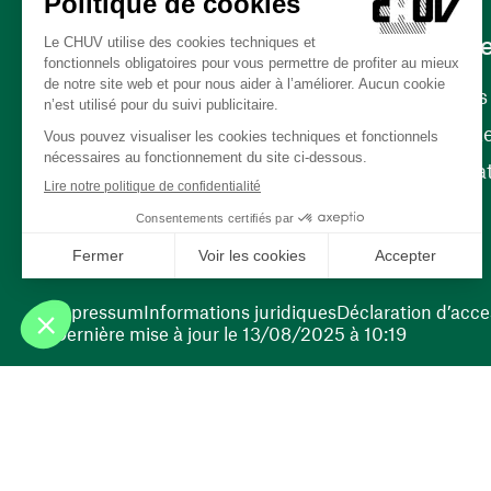
Carrièr
Carrière
Nos poste
(ouvre une nouvelle fenêtre)
Bénévola
(ouvre une nouvelle fenêtre)
Impressum
Informations juridiques
Déclaration d’acces
Dernière mise à jour le 13/08/2025 à 10:19