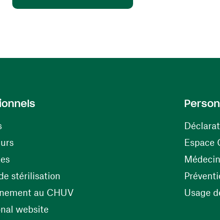
ionnels
Person
s
Déclarat
(ouvre une nouvelle fenêtre)
eurs
Espace 
tes
Médecine
(ouvre une nouvelle fenêtre)
e stérilisation
Préventi
(ouvre une nouvelle fenêtre)
énement au CHUV
Usage de
(ouvre une nouvelle fenêtre)
onal website