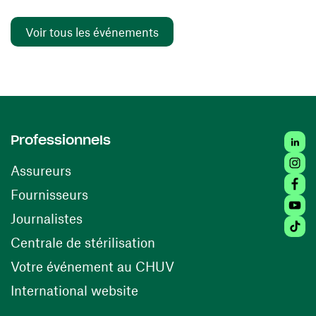
Voir tous les événements
Linked
Professionnels
Insta
Assureurs
Faceb
(ouvre une nouvelle fenêtre)
Fournisseurs
Youtu
Journalistes
Tiktok
(ouvre une nouvelle fenêtr
Centrale de stérilisation
(ouvre une nouvelle fen
Votre événement au CHUV
(ouvre une nouvelle fenêtre)
International website