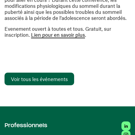
modifications physiologiques du sommeil durant la
puberté ainsi que les possibles troubles du sommeil
associés à la période de l’adolescence seront abordés.
Evenement ouvert à toutes et tous. Gratuit, sur
(ouvre une nouvelle fe
inscription.
Lien pour en savoir plus
.
Voir tous les événements
Linked
Professionnels
Insta