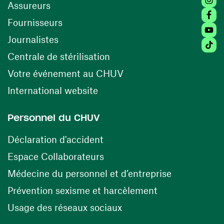
Assureurs
Faceb
(ouvre une nouvelle fenêtre)
Fournisseurs
Youtu
Journalistes
Tiktok
(ouvre une nouvelle fenêtr
Centrale de stérilisation
(ouvre une nouvelle fen
Votre événement au CHUV
(ouvre une nouvelle fenêtre)
International website
Personnel du CHUV
(ouvre une nouvelle fenêtre)
Déclaration d'accident
(ouvre une nouvelle fenêtre)
Espace Collaborateurs
(ouvre une n
Médecine du personnel et d’entreprise
(ouvre une nouv
Prévention sexisme et harcèlement
(ouvre une nouvelle fenê
Usage des réseaux sociaux