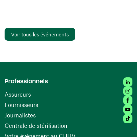
Voir tous les événements
Linked
Professionnels
Insta
Assureurs
Faceb
(ouvre une nouvelle fenêtre)
Fournisseurs
Youtu
Journalistes
Tiktok
(ouvre une nouvelle fenêtr
Centrale de stérilisation
(ouvre une nouvelle fen
Votre événement au CHUV