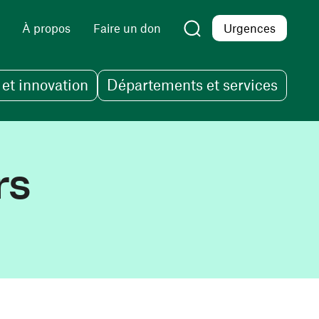
À propos
Faire un don
Urgences
et innovation
Départements et services
rs