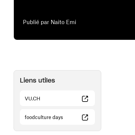
Publié par Naito Emi
Liens utiles
(ouvre une nouvelle fenêtre)
VU.CH
(ouvre une nouvelle fenêtre)
foodculture days