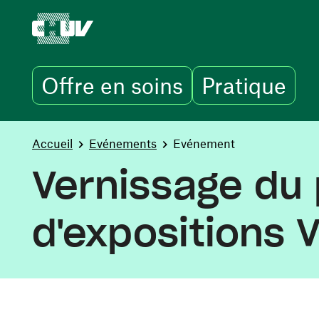
Offre en soins
Pratique
Aller au contenu principal
You are here:
Accueil
Evénements
Evénement
Vernissage du
d'expositions 