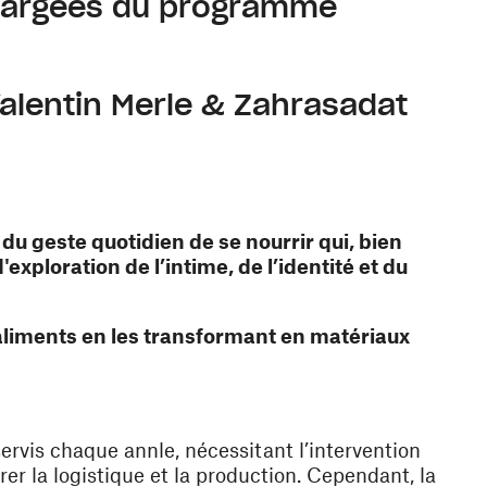
chargées du programme
alentin Merle & Zahrasadat
ouvelle fenêtre)
té du geste quotidien de se nourrir qui, bien
exploration de l’intime, de l’identité et du
 aliments en les transformant en matériaux
rvis chaque annle, nécessitant l’intervention
r la logistique et la production. Cependant, la