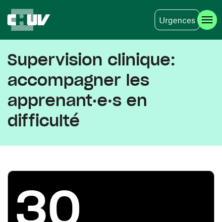
Urgences
Aller au contenu principal
Supervision clinique:
accompagner les
apprenant·e·s en
difficulté
30