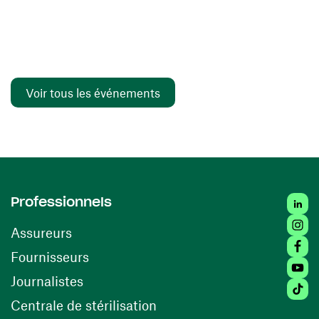
Voir tous les événements
Linked
Professionnels
Insta
Assureurs
Faceb
(ouvre une nouvelle fenêtre)
Fournisseurs
Youtu
Journalistes
Tiktok
(ouvre une nouvelle fenêtr
Centrale de stérilisation