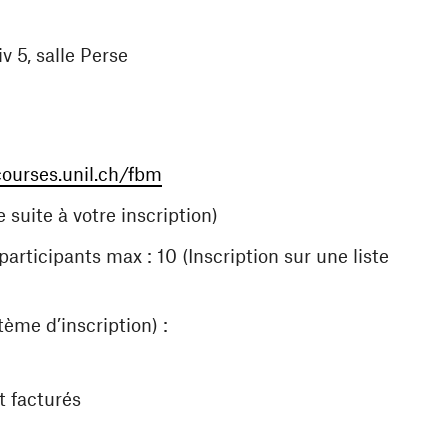
 5, salle Perse
(ouvre une nouvelle fenêtre)
courses.unil.ch/fbm
suite à votre inscription)
icipants max : 10 (Inscription sur une liste
tème d’inscription) :
t facturés