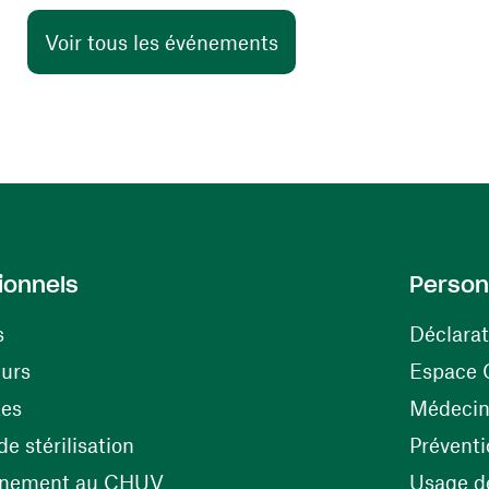
Voir tous les événements
ionnels
Person
s
Déclarat
(ouvre une nouvelle fenêtre)
eurs
Espace 
tes
Médecine
(ouvre une nouvelle fenêtre)
e stérilisation
Préventi
(ouvre une nouvelle fenêtre)
énement au CHUV
Usage de