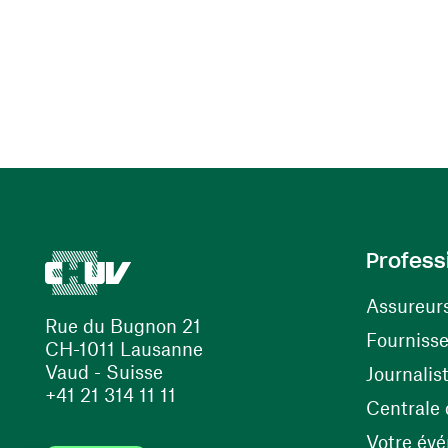
Profess
Assureur
Rue du Bugnon 21
Fourniss
CH-1011 Lausanne
Vaud - Suisse
Journalis
+41 21 314 11 11
Centrale d
Votre év