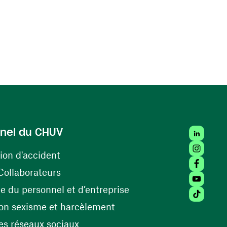
LinkedIn
nel du CHUV
Instagra
(ouvre une nouvelle fenêtre)
ion d'accident
Facebook
(ouvre une nouvelle fenêtre)
Collaborateurs
Youtube 
(ouvre une nouvelle fe
 du personnel et d’entreprise
Tiktok (
(ouvre une nouvelle fenêtr
on sexisme et harcèlement
(ouvre une nouvelle fenêtre)
s réseaux sociaux