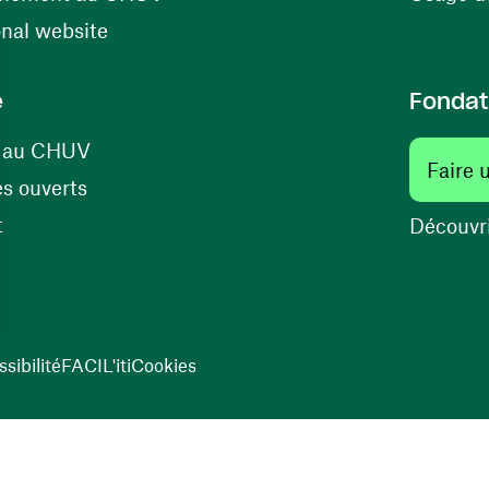
(ouvre une nouvelle fenêtre)
onal website
e
Fondat
(ouvre une nouvelle fenêtre)
s au CHUV
Faire 
(ouvre une nouvelle fenêtre)
s ouverts
(ouvre une nouvelle fenêtre)
t
Découvri
sibilité
FACIL'iti
Cookies