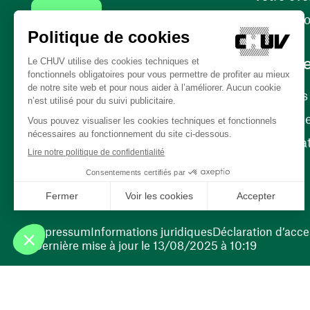
Contact
Internati
Carrièr
Carrière
Nos poste
(ouvre une nouvelle fenêtre)
Bénévola
(ouvre une nouvelle fenêtre)
Impressum
Informations juridiques
Déclaration d’acces
Dernière mise à jour le 13/08/2025 à 10:19