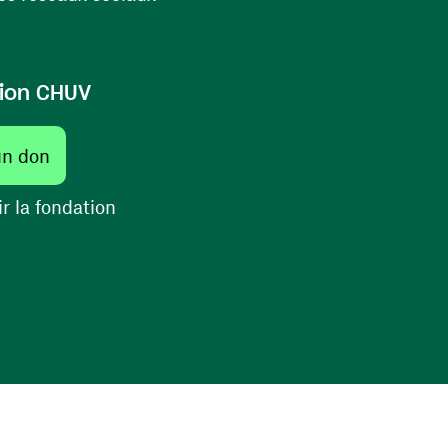
ion CHUV
(ouvre une nouvelle fenêtre)
un don
(ouvre une nouvelle fenêtre)
r la fondation