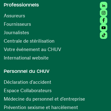
Linked
Professionnels
Insta
Assureurs
Faceb
(ouvre une nouvelle fenêtre)
Fournisseurs
Youtu
Journalistes
Tiktok
(ouvre une nouvelle fenêtr
Centrale de stérilisation
(ouvre une nouvelle fen
Votre événement au CHUV
(ouvre une nouvelle fenêtre)
International website
Personnel du CHUV
(ouvre une nouvelle fenêtre)
Déclaration d'accident
(ouvre une nouvelle fenêtre)
Espace Collaborateurs
(ouvre une n
Médecine du personnel et d’entreprise
(ouvre une nouv
Prévention sexisme et harcèlement