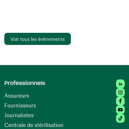
Voir tous les événements
Linked
Professionnels
Insta
Assureurs
Faceb
(ouvre une nouvelle fenêtre)
Fournisseurs
Youtu
Journalistes
Tiktok
(ouvre une nouvelle fenêtr
Centrale de stérilisation