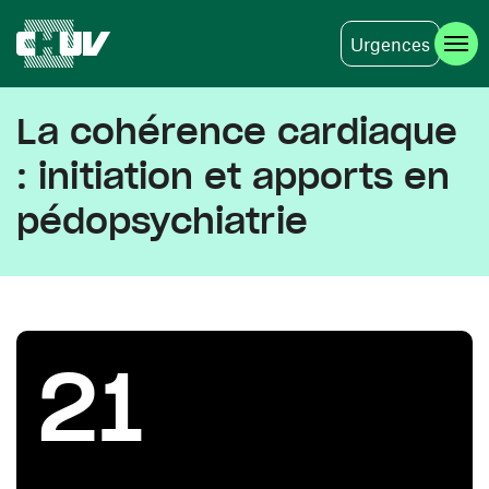
Urgences
Aller au contenu principal
La cohérence cardiaque
: initiation et apports en
pédopsychiatrie
21