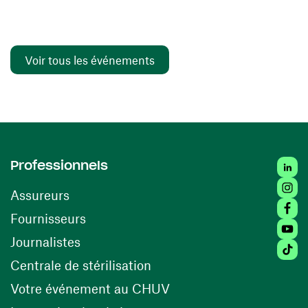
Voir tous les événements
Linked
Professionnels
Insta
Assureurs
Faceb
(ouvre une nouvelle fenêtre)
Fournisseurs
Youtu
Journalistes
Tiktok
(ouvre une nouvelle fenêtr
Centrale de stérilisation
(ouvre une nouvelle fen
Votre événement au CHUV