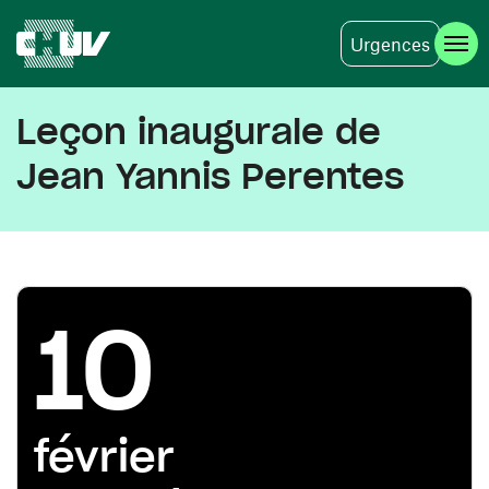
Urgences
Aller au contenu principal
Leçon inaugurale de
Jean Yannis Perentes
10
février