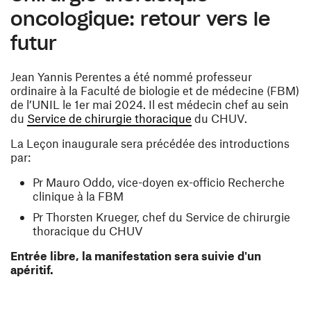
oncologique: retour vers le
futur
Jean Yannis Perentes a été nommé professeur
ordinaire à la Faculté de biologie et de médecine (FBM)
de l’UNIL le 1er mai 2024. Il est médecin chef au sein
(ouvre une nouvelle fe
du
Service de chirurgie thoracique
du CHUV.
La Leçon inaugurale sera précédée des introductions
par:
Pr Mauro Oddo, vice-doyen
ex-officio
Recherche
clinique à la FBM
Pr Thorsten Krueger, chef du Service de chirurgie
thoracique du CHUV
Entrée libre, la manifestation sera suivie d'un
apéritif.