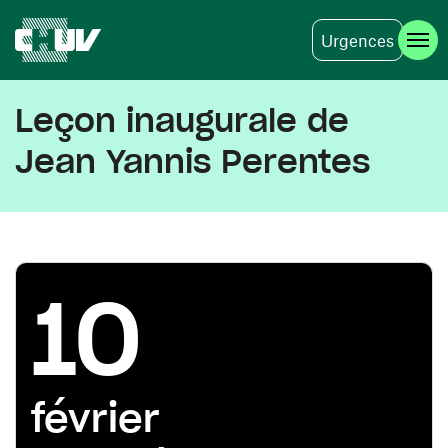
Urgences
Aller au contenu principal
Leçon inaugurale de
Jean Yannis Perentes
10
février