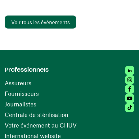
Voir tous les événements
Linked
Professionnels
Insta
Assureurs
Faceb
(ouvre une nouvelle fenêtre)
Fournisseurs
Youtu
Journalistes
Tiktok
(ouvre une nouvelle fenêtr
Centrale de stérilisation
(ouvre une nouvelle fen
Votre événement au CHUV
(ouvre une nouvelle fenêtre)
International website