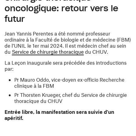
oncologique: retour vers le
futur
Jean Yannis Perentes a été nommé professeur
ordinaire à la Faculté de biologie et de médecine (FBM)
de l’UNIL le 1er mai 2024. Il est médecin chef au sein
(ouvre une nouvelle fe
du
Service de chirurgie thoracique
du CHUV.
La Leçon inaugurale sera précédée des introductions
par:
Pr Mauro Oddo, vice-doyen
ex-officio
Recherche
clinique à la FBM
Pr Thorsten Krueger, chef du Service de chirurgie
thoracique du CHUV
Entrée libre, la manifestation sera suivie d'un
apéritif.