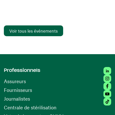
Voir tous les événements
Linked
Professionnels
Insta
Assureurs
Faceb
(ouvre une nouvelle fenêtre)
Fournisseurs
Youtu
Journalistes
Tiktok
(ouvre une nouvelle fenêtr
Centrale de stérilisation