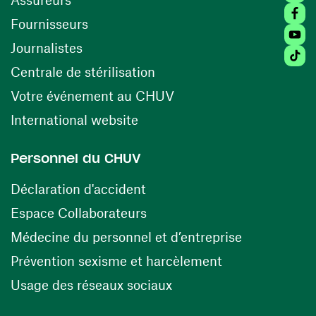
Faceb
(ouvre une nouvelle fenêtre)
Fournisseurs
Youtu
Journalistes
Tiktok
(ouvre une nouvelle fenêtr
Centrale de stérilisation
(ouvre une nouvelle fen
Votre événement au CHUV
(ouvre une nouvelle fenêtre)
International website
Personnel du CHUV
(ouvre une nouvelle fenêtre)
Déclaration d'accident
(ouvre une nouvelle fenêtre)
Espace Collaborateurs
(ouvre une n
Médecine du personnel et d’entreprise
(ouvre une nouv
Prévention sexisme et harcèlement
(ouvre une nouvelle fenê
Usage des réseaux sociaux